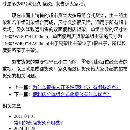
寸是多少吗?就让久隆致远来告诉大家吧。
现在市面上销售的超市货架大多是组合式货架，由一组主
架和若干组副架组合而成，尺寸变换很灵活，通用于所有超市
卖场。像久隆致远出售的双面便利店货架，单组主架的尺寸为
L930*W780*H1350mm，单面便利店货架单组主架的尺寸为
L930*W400*H2250mm(由于副架比主架少了1根柱子，所以长
度要略窄于主架)。
超市货架的重要性早已不言而喻，需要引起每位经营者的
重视。以上就是成都货架厂家久隆致远货架给大家介绍的超市
货架的相关问题。
上一篇：
为什么很多人开不好便利店？有哪些难点？
下一篇：
便利店分体组合式收银台有什么优点？
相关文章
2011-04-01
常用的药店货架有哪些？
2024-01-22