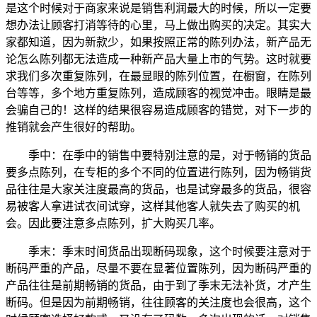
是这个时候对于商家来说是销售利润最大的时候，所以一定要
想办法让顾客打消等待的心里，马上做出购买的决定。其实大
家都知道，因为新款少，如果按照正常的陈列办法，新产品无
论怎么陈列都无法造成一种新产品大量上市的气势。这时就要
求我们多次重复陈列，在最显眼的陈列位置，在橱窗，在陈列
台等等，多个地方重复陈列，造成顾客的视觉冲击。眼睛是最
会骗自己的！这样的结果很容易造成顾客的错觉，对下一步的
推销就会产生很好的帮助。
季中：在季中的销售中要特别注意的是，对于畅销的货品
要多点陈列，在专柜的多个不同的位置进行陈列，因为畅销货
品往往是大家关注度最高的货品，也是试穿最多的货品，很容
易被客人拿进试衣间试穿，这样其他客人就失去了购买的机
会。因此要注意多点陈列，扩大购买几率。
季末：季末时间货品出现断码现象，这个时候要注意对于
断码严重的产品，尽量不要在显著位置陈列，因为断码严重的
产品往往是前期畅销的货品，由于到了季末无法补货，才产生
断码。但是因为前期畅销，往往顾客的关注度也会很高，这个