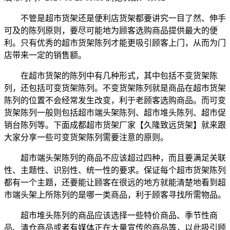
不管是超市货架还是便利店货架都要讲究一目了然、伸手
可及的陈列原则，要尽可能地为顾客选购商品提供最大的便
利。只有优秀的超市货架陈列才能更吸引顾客上门，从而为门
店带来一定的销售额。
在超市货架的陈列中有几种形式，其中包括不变货架陈
列，还包括可变货架陈列。不变货架陈列就是商品在超市货架
陈列的位置不会经常发生改变，利于老顾客选购商品。而可变
货架陈列一般则包括超市端头架陈列、超市堆头陈列、超市促
销台陈列等。下面成都超市货架厂家【久隆致远货架】就来跟
大家分享一些可变货架陈列需要注意的原则。
超市端头架陈列的商品不应该超过四种，而且要满足关联
性、主题性、识别性、统一性的要求。保证每个超市货架陈列
都有一个主题，还要能让顾客在很远的地方就能清楚地看到超
市端头架上所陈列的是哪一类商品，利于顾客寻找所需物品。
超市堆头陈列的商品应该选择一些特价商品、季节性商
品、清仓商品或者有媒体正在大量宣传的商品等，以此吸引顾